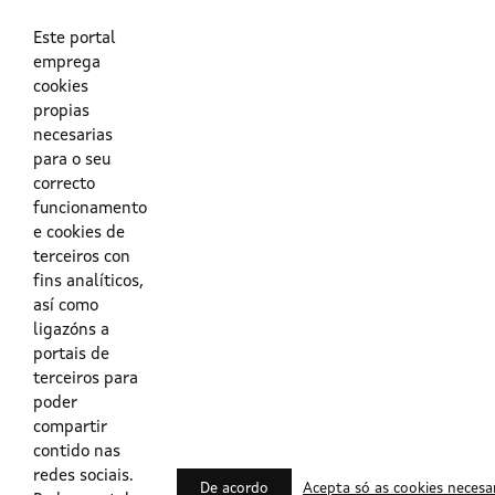
As túas credenciais do Directorio Activo da Xunta.
O enderezo electrónico asociado ao teu usuario.
O teu DNI ou o teu NIE.
Este portal
emprega
cookies
Obrigas das persoas usuarias no acceso e utilización dos
propias
sistemas dixitais da Xunta de Galicia.
necesarias
para o seu
Outras formas de acceso
correcto
funcionamento
e cookies de
Certificados @Firma
terceiros con
fins analíticos,
así como
ligazóns a
Lista de certificados válidos
portais de
terceiros para
Usuarios Contrata
poder
compartir
contido nas
redes sociais.
De acordo
Acepta só as cookies necesa