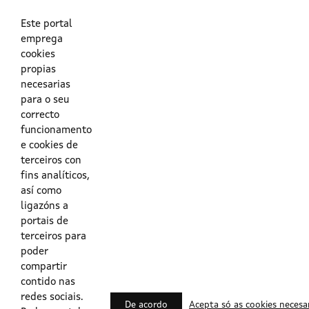
As túas credenciais do Directorio Activo da Xunta.
O enderezo electrónico asociado ao teu usuario.
O teu DNI ou o teu NIE.
Este portal
emprega
cookies
Obrigas das persoas usuarias no acceso e utilización dos
propias
sistemas dixitais da Xunta de Galicia.
necesarias
para o seu
Outras formas de acceso
correcto
funcionamento
e cookies de
Certificados @Firma
terceiros con
fins analíticos,
así como
ligazóns a
Lista de certificados válidos
portais de
terceiros para
Usuarios Contrata
poder
compartir
contido nas
redes sociais.
De acordo
Acepta só as cookies necesa