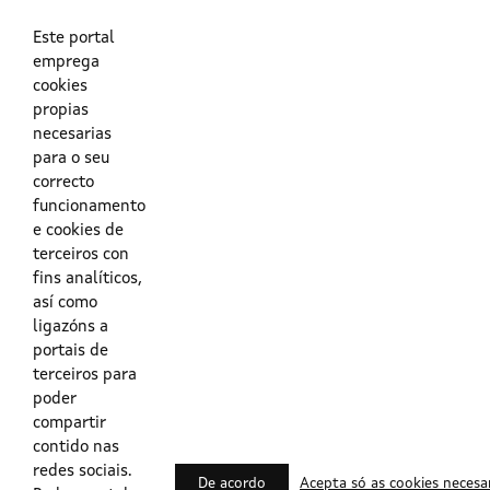
As túas credenciais do Directorio Activo da Xunta.
O enderezo electrónico asociado ao teu usuario.
O teu DNI ou o teu NIE.
Este portal
emprega
cookies
Obrigas das persoas usuarias no acceso e utilización dos
propias
sistemas dixitais da Xunta de Galicia.
necesarias
para o seu
Outras formas de acceso
correcto
funcionamento
e cookies de
Certificados @Firma
terceiros con
fins analíticos,
así como
ligazóns a
Lista de certificados válidos
portais de
terceiros para
Usuarios Contrata
poder
compartir
contido nas
redes sociais.
De acordo
Acepta só as cookies necesa