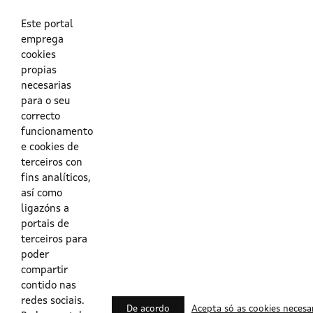
As túas credenciais do Directorio Activo da Xunta.
O enderezo electrónico asociado ao teu usuario.
O teu DNI ou o teu NIE.
Este portal
emprega
cookies
Obrigas das persoas usuarias no acceso e utilización dos
propias
sistemas dixitais da Xunta de Galicia.
necesarias
para o seu
Outras formas de acceso
correcto
funcionamento
e cookies de
Certificados @Firma
terceiros con
fins analíticos,
así como
ligazóns a
Lista de certificados válidos
portais de
terceiros para
Usuarios Contrata
poder
compartir
contido nas
redes sociais.
De acordo
Acepta só as cookies necesa