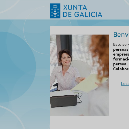
Benv
Este ser
persoas 
empresa
formaci
persoal 
Colabor
Loca