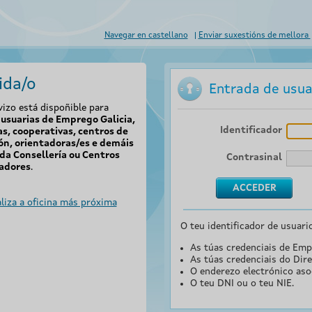
Navegar en castellano
Enviar suxestións de mellora
ida/o
Entrada de usua
vizo está dispoñible para
usuarias de Emprego Galicia,
Identificador
s, cooperativas, centros de
ón, orientadoras/es e demáis
da Consellería ou Centros
Contrasinal
adores
.
liza a oficina más próxima
O teu identificador de usuari
As túas credenciais de Emp
As túas credenciais do Dire
O enderezo electrónico aso
O teu DNI ou o teu NIE.