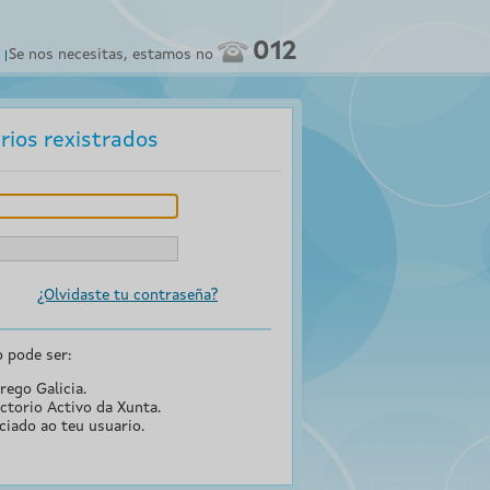
012
Se nos necesitas, estamos no
rios rexistrados
¿Olvidaste tu contraseña?
o pode ser:
rego Galicia.
ctorio Activo da Xunta.
ciado ao teu usuario.