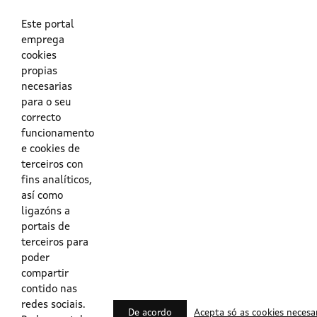
As túas credenciais do Directorio Activo da Xunta.
O enderezo electrónico asociado ao teu usuario.
O teu DNI ou o teu NIE.
Este portal
emprega
cookies
Obrigas das persoas usuarias no acceso e utilización dos
propias
sistemas dixitais da Xunta de Galicia.
necesarias
para o seu
Outras formas de acceso
correcto
funcionamento
e cookies de
Certificados @Firma
terceiros con
fins analíticos,
así como
ligazóns a
Lista de certificados válidos
portais de
terceiros para
Usuarios Contrata
poder
compartir
contido nas
redes sociais.
De acordo
Acepta só as cookies necesa