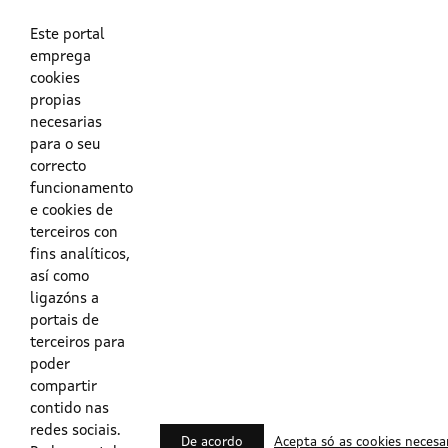
As túas credenciais do Directorio Activo da Xunta.
O enderezo electrónico asociado ao teu usuario.
O teu DNI ou o teu NIE.
Este portal
emprega
cookies
Obrigas das persoas usuarias no acceso e utilización dos
propias
sistemas dixitais da Xunta de Galicia.
necesarias
para o seu
Outras formas de acceso
correcto
funcionamento
e cookies de
Certificados @Firma
terceiros con
fins analíticos,
así como
ligazóns a
Lista de certificados válidos
portais de
terceiros para
Usuarios Contrata
poder
compartir
contido nas
redes sociais.
De acordo
Acepta só as cookies necesa