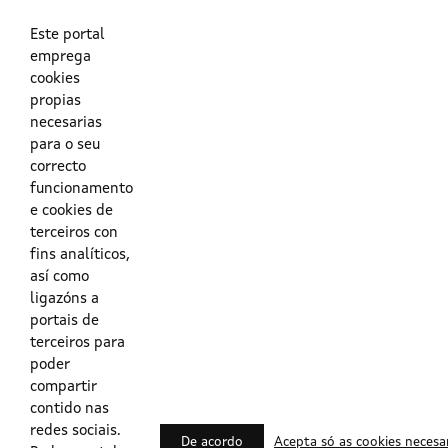
As túas credenciais do Directorio Activo da Xunta.
O enderezo electrónico asociado ao teu usuario.
O teu DNI ou o teu NIE.
Este portal
emprega
cookies
Obrigas das persoas usuarias no acceso e utilización dos
propias
sistemas dixitais da Xunta de Galicia.
necesarias
para o seu
Outras formas de acceso
correcto
funcionamento
e cookies de
Certificados @Firma
terceiros con
fins analíticos,
así como
ligazóns a
Lista de certificados válidos
portais de
terceiros para
Usuarios Contrata
poder
compartir
contido nas
redes sociais.
De acordo
Acepta só as cookies necesa