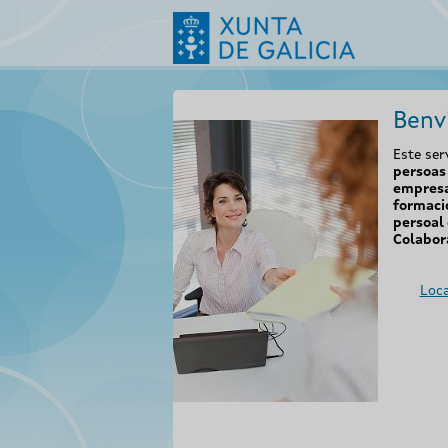
Benv
Este ser
persoas 
empresa
formaci
persoal 
Colabor
Loca