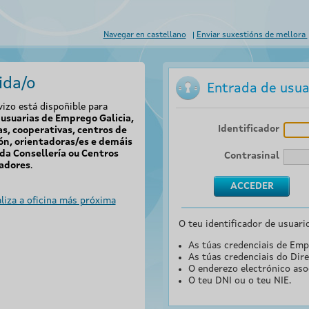
Navegar en castellano
Enviar suxestións de mellora
ida/o
Entrada de usua
vizo está dispoñible para
usuarias de Emprego Galicia,
Identificador
s, cooperativas, centros de
ón, orientadoras/es e demáis
da Consellería ou Centros
Contrasinal
adores
.
liza a oficina más próxima
O teu identificador de usuari
As túas credenciais de Emp
As túas credenciais do Dire
O enderezo electrónico aso
O teu DNI ou o teu NIE.