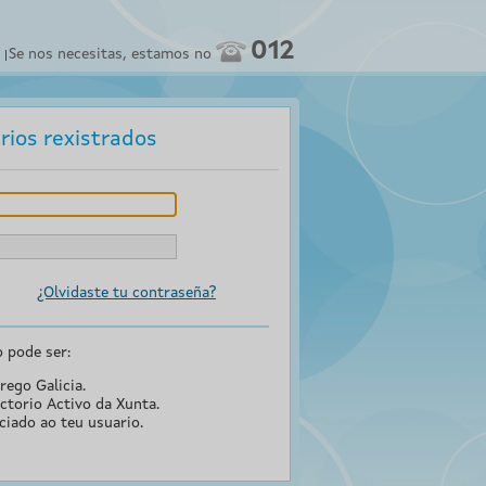
012
Se nos necesitas, estamos no
rios rexistrados
¿Olvidaste tu contraseña?
o pode ser:
rego Galicia.
ctorio Activo da Xunta.
ciado ao teu usuario.