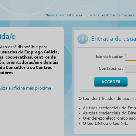
Navegar en castellano
Enviar suxestións de mellora
ida/o
Entrada de usua
vizo está dispoñible para
usuarias de Emprego Galicia,
Identificador
s, cooperativas, centros de
ón, orientadoras/es e demáis
da Consellería ou Centros
Contrasinal
adores
.
liza a oficina más próxima
O teu identificador de usuari
As túas credenciais de Emp
As túas credenciais do Dire
O enderezo electrónico aso
O teu DNI ou o teu NIE.