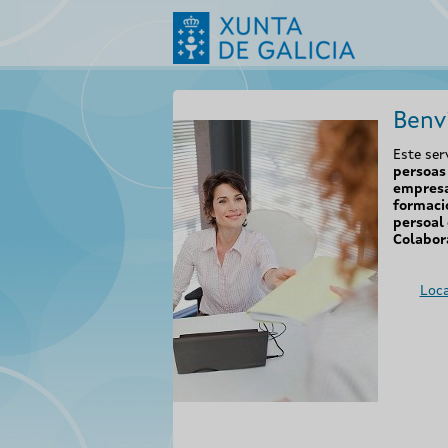
Benv
Este ser
persoas 
empresa
formaci
persoal 
Colabor
Loca