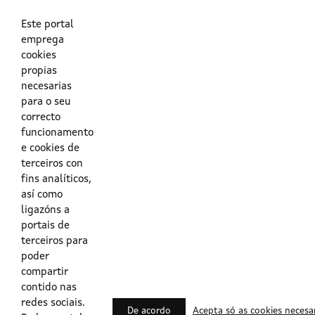
As túas credenciais do Directorio Activo da Xunta.
O enderezo electrónico asociado ao teu usuario.
O teu DNI ou o teu NIE.
Este portal
emprega
cookies
Obrigas das persoas usuarias no acceso e utilización dos
propias
sistemas dixitais da Xunta de Galicia.
necesarias
para o seu
Outras formas de acceso
correcto
funcionamento
e cookies de
Certificados @Firma
terceiros con
fins analíticos,
así como
ligazóns a
Lista de certificados válidos
portais de
terceiros para
Usuarios Contrata
poder
compartir
contido nas
redes sociais.
De acordo
Acepta só as cookies necesa