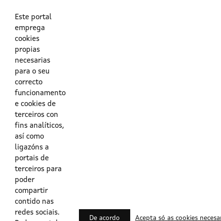
As túas credenciais do Directorio Activo da Xunta.
O enderezo electrónico asociado ao teu usuario.
O teu DNI ou o teu NIE.
Este portal
emprega
cookies
Obrigas das persoas usuarias no acceso e utilización dos
propias
sistemas dixitais da Xunta de Galicia.
necesarias
para o seu
Outras formas de acceso
correcto
funcionamento
e cookies de
Certificados @Firma
terceiros con
fins analíticos,
así como
ligazóns a
Lista de certificados válidos
portais de
terceiros para
Usuarios Contrata
poder
compartir
contido nas
redes sociais.
De acordo
Acepta só as cookies necesa