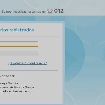
012
Se nos necesitas, estamos no
rios rexistrados
¿Olvidaste tu contraseña?
o pode ser:
rego Galicia.
ctorio Activo da Xunta.
ciado ao teu usuario.