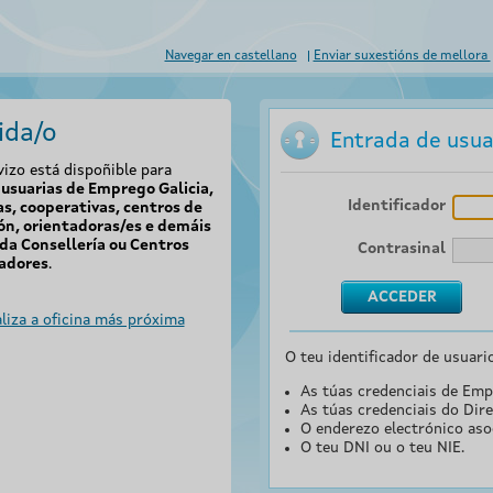
Navegar en castellano
Enviar suxestións de mellora
ida/o
Entrada de usua
vizo está dispoñible para
usuarias de Emprego Galicia,
Identificador
s, cooperativas, centros de
ón, orientadoras/es e demáis
da Consellería ou Centros
Contrasinal
adores
.
liza a oficina más próxima
O teu identificador de usuari
As túas credenciais de Emp
As túas credenciais do Dire
O enderezo electrónico aso
O teu DNI ou o teu NIE.