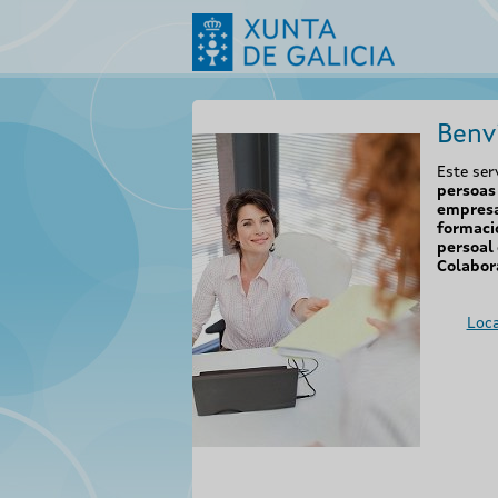
Benv
Este ser
persoas 
empresa
formaci
persoal 
Colabor
Loca