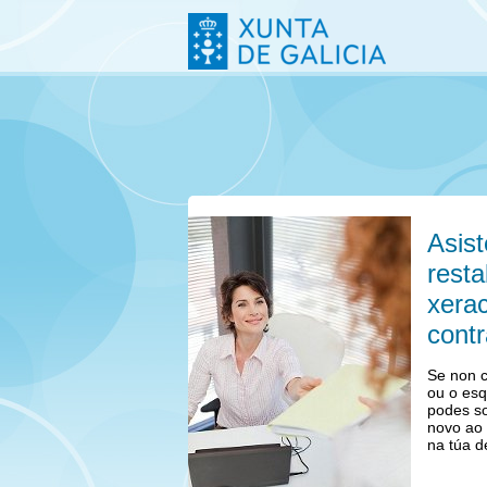
Asist
rest
xera
contr
Se non c
ou o esq
podes so
novo ao 
na túa 