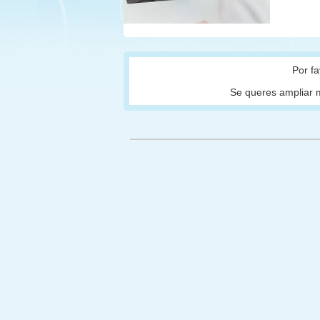
Por f
Se queres ampliar m