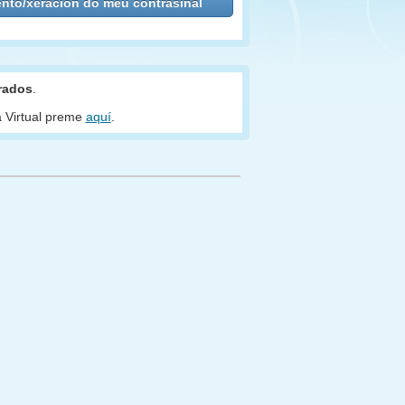
trados
.
a Virtual preme
aquí
.