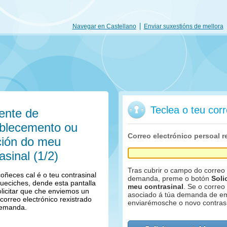
Navegar en Castellano
Enviar suxestións de mellora
Teclea o teu corr
ente de
ablecemento ou
Correo electrónico persoal 
ción do meu
asinal (1/2)
Tras cubrir o campo do correo 
oñeces cal é o teu contrasinal
demanda, preme o botón
Soli
ueciches, dende esta pantalla
meu contrasinal
. Se o correo
licitar que che enviemos un
asociado á túa demanda de e
correo electrónico rexistrado
enviarémosche o novo contrasi
demanda.